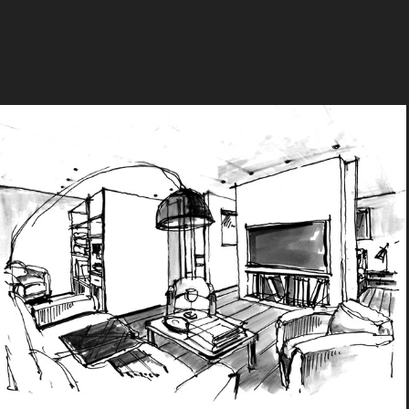
Innenarchitektur I Umbau I Hotel 
Montana, Samnaun