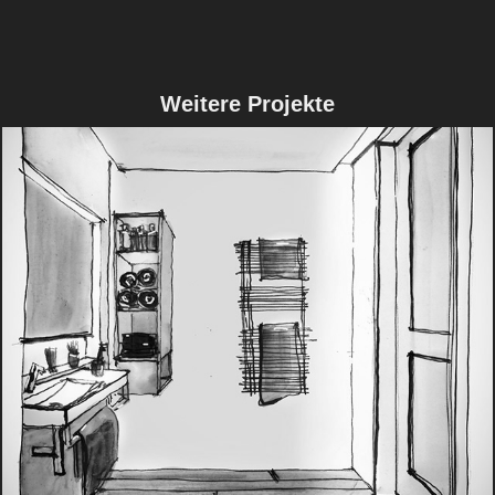
Weitere Projekte
Innenarchitektur I Umbau I Wohnhaus 
Palancon, Chur