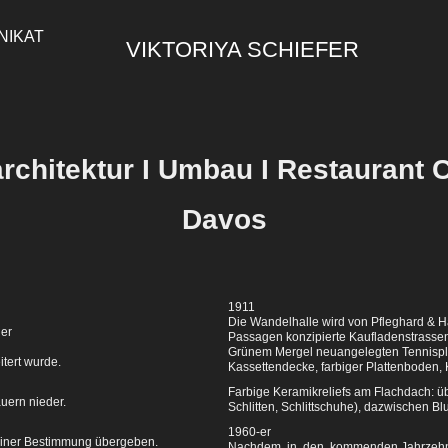
NIKAT
VIKTORIYA SCHIEFER
rchitektur I Umbau I Restaurant Ca
Davos
1911
Die Wandelhalle wird von Pfleghard & Hae
der
Passagen konzipierte Kaufladenstrassen
Grünem Mergel neuangelegten Tennisplat
tert wurde.
Kassettendecke,
farbiger Plattenboden,
Farbige Keramikreliefs am Flachdach: üb
uern nieder.
Schlitten, Schlittschuhe), dazwischen 
1960-er
seiner Bestimmung übergeben.
Nachdem in den kommenden Jahrzehnt