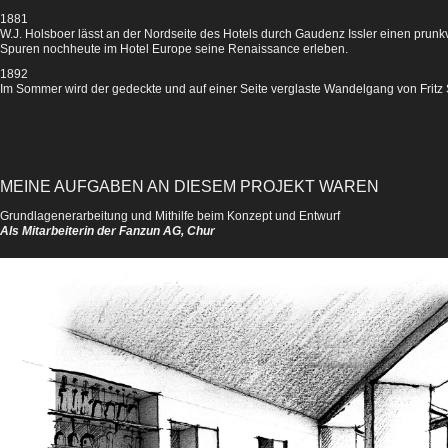
1881
W.J. Holsboer lässt an der Nordseite des Hotels durch Gaudenz Issler einen
prunk
Spuren noch
heute im Hotel
Europe seine
Renaissance erleben.
1892
Im Sommer wird der gedeckte und auf einer Seite verglaste Wandelgang von Fritz St
MEINE AUFGABEN AN DIESEM PROJEKT WAREN
Grundlagenerarbeitung und Mithilfe beim Konzept und Entwurf
Als M
itarbeiterin der Fanzun AG, Chur