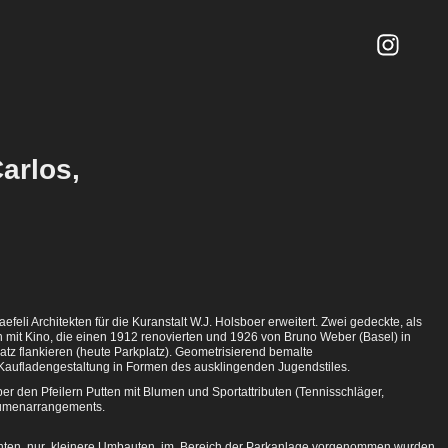
rlos, 
feli Architekten für die Kuranstalt W.J. Holsboer erweitert. Zwei gedeckte, als
 mit Kino, die einen 1912 renovierten und 1926 von Bruno Weber (Basel) in
z flankieren (heute Parkplatz). Geometrisierend bemalte
 Kaufladengestaltung in Formen des ausklingenden Jugendstiles.
er den Pfeilern Putten mit Blumen und Sportattributen (Tennisschläger,
Blumenarrangements.
en nur kleinere Umbauten im Bereich der
Parkanlage vorgenommen wurden,